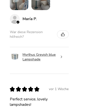
María P.
War diese Rezension
hilfreich?
Myrthus Greyish blue
Lampshade
★
★
★
★
★
vor 1 Woche
Perfect service, lovely
lampshades!