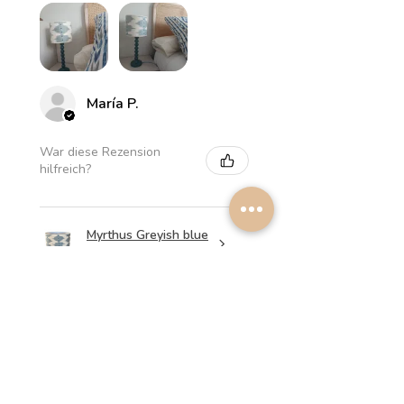
María P.
War diese Rezension
hilfreich?
Myrthus Greyish blue
Lampshade
★
★
★
★
★
vor 1 Woche
Perfect service, lovely