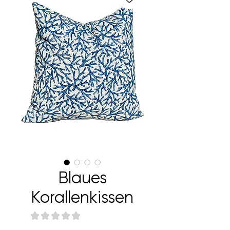
Blaues
Korallenkissen
★
★
★
★
★
0