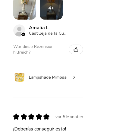
4+
Amalia L.
Castilleja de la Cuesta , ES-AN
War diese Rezension
hilfreich?
Lampshade Mimosa
★
★
★
★
★
vor 5 Monaten
¡Deberías conseguir esto!