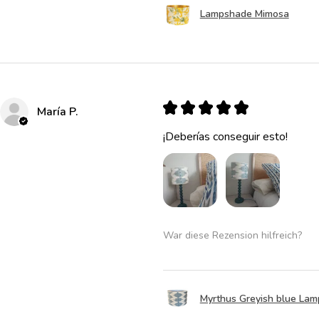
Lampshade Mimosa
★
★
★
★
★
María P.
¡Deberías conseguir esto!
War diese Rezension hilfreich?
Myrthus Greyish blue La