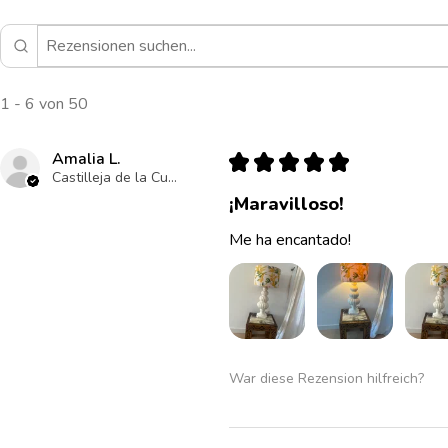
1 - 6 von 50
Amalia L.
★
★
★
★
★
Castilleja de la Cuesta , ES-AN
¡Maravilloso!
Me ha encantado!
War diese Rezension hilfreich?