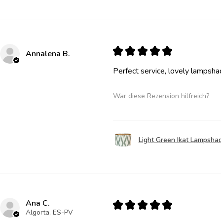
★
★
★
★
★
Annalena B.
Perfect service, lovely lampsha
War diese Rezension hilfreich?
Light Green Ikat Lampsha
Ana C.
★
★
★
★
★
Algorta, ES-PV