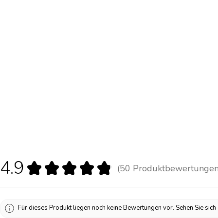
4.9
★
★
★
★
★
50
Produktbewertunge
50
Für dieses Produkt liegen noch keine Bewertungen vor. Sehen Sie sic