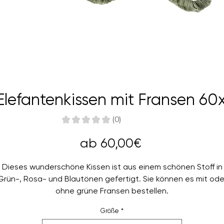
Elefantenkissen mit Fransen 6
★
★
★
★
★
0
0
Sale-
ab
60,00€
Preis
Dieses wunderschöne Kissen ist aus einem schönen Stoff in
Grün-, Rosa- und Blautönen gefertigt. Sie können es mit ode
ohne grüne Fransen bestellen.
Größe
*