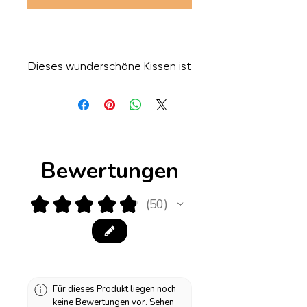
Dieses wunderschöne Kissen ist
aus einem hübschen Stoff mit
rotem Korallenmuster gefertigt.
Die Rückseite ist cremeweiß. Sie
können es mit oder ohne
Paspelierung bestellen.
Bewertungen
★
★
★
★
★
50
50
Für dieses Produkt liegen noch
keine Bewertungen vor. Sehen