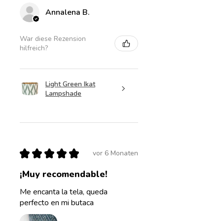
Annalena B.
War diese Rezension
hilfreich?
Light Green Ikat
Lampshade
★
★
★
★
★
vor 6 Monaten
¡Muy recomendable!
Me encanta la tela, queda
perfecto en mi butaca