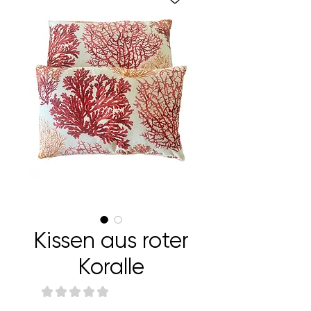
Kissen aus roter
Koralle
★
★
★
★
★
0