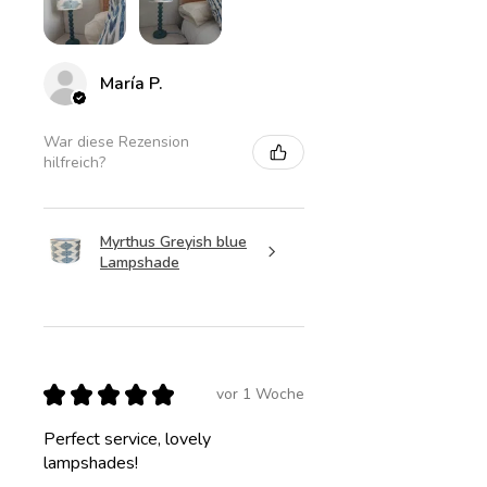
María P.
War diese Rezension
hilfreich?
Myrthus Greyish blue
Lampshade
★
★
★
★
★
vor 1 Woche
Perfect service, lovely
lampshades!