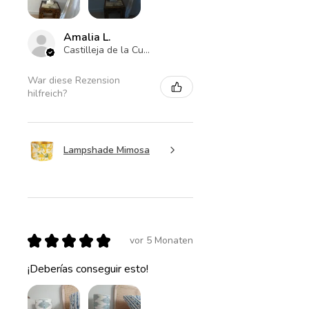
Amalia L.
Castilleja de la Cuesta , ES-AN
War diese Rezension
hilfreich?
Lampshade Mimosa
★
★
★
★
★
vor 5 Monaten
¡Deberías conseguir esto!