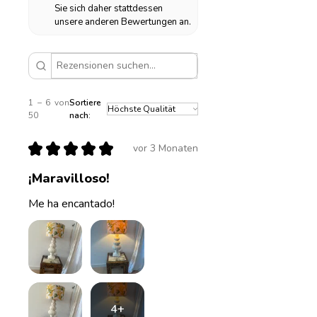
Sie sich daher stattdessen
unsere anderen Bewertungen an.
1 – 6 von
Sortiere
50
nach:
★
★
★
★
★
vor 3 Monaten
¡Maravilloso!
Me ha encantado!
4+