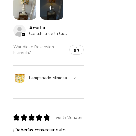
4+
Amalia L.
Castilleja de la Cuesta , ES-AN
War diese Rezension
hilfreich?
Lampshade Mimosa
★
★
★
★
★
vor 5 Monaten
¡Deberías conseguir esto!