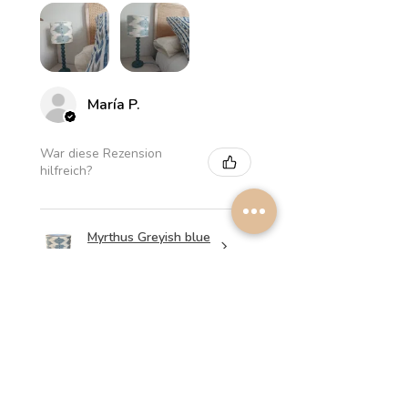
María P.
War diese Rezension
hilfreich?
Myrthus Greyish blue
Lampshade
★
★
★
★
★
vor 1 Woche
Perfect service, lovely