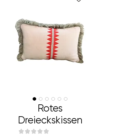
Rotes
Dreieckskissen
★
★
★
★
★
0