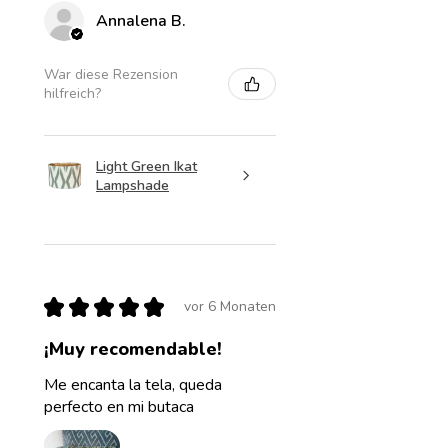
Annalena B.
War diese Rezension
hilfreich?
Light Green Ikat
Lampshade
★
★
★
★
★
vor 6 Monaten
¡Muy recomendable!
Me encanta la tela, queda
perfecto en mi butaca