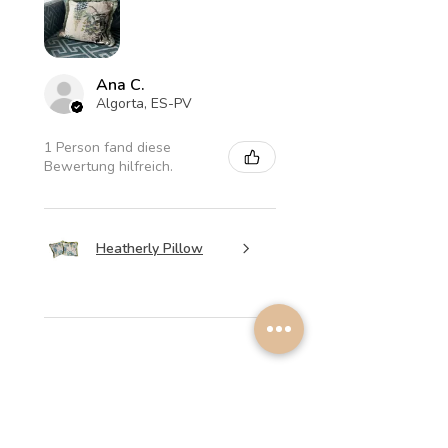
Ana C.
Algorta, ES-PV
1 Person fand diese
Bewertung hilfreich.
Heatherly Pillow
★
★
★
★
★
vor 7 Monaten
¡Fenomenal!