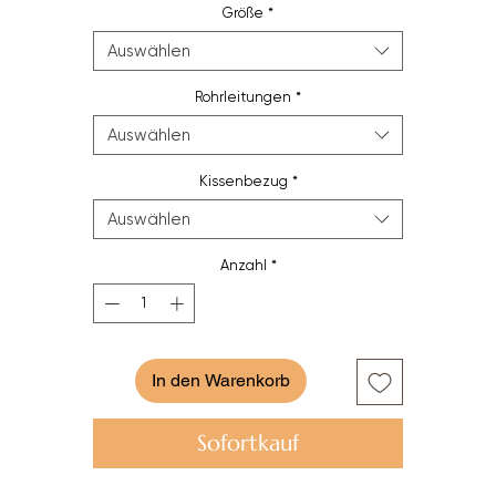
Größe
*
es mit oder ohne Paspelierung bestellen.
Auswählen
Rohrleitungen
*
Auswählen
Kissenbezug
*
Auswählen
Anzahl
*
In den Warenkorb
Sofortkauf