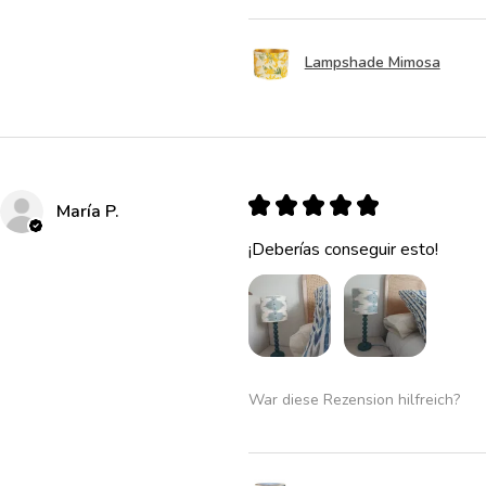
Lampshade Mimosa
★
★
★
★
★
María P.
¡Deberías conseguir esto!
War diese Rezension hilfreich?