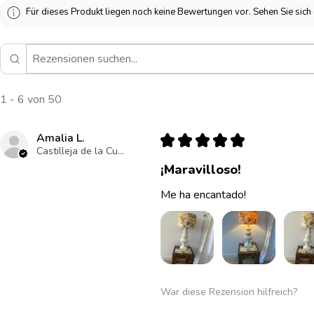
Für dieses Produkt liegen noch keine Bewertungen vor. Sehen Sie sic
1 - 6 von 50
Amalia L.
★
★
★
★
★
Castilleja de la Cuesta , ES-AN
¡Maravilloso!
Me ha encantado!
War diese Rezension hilfreich?