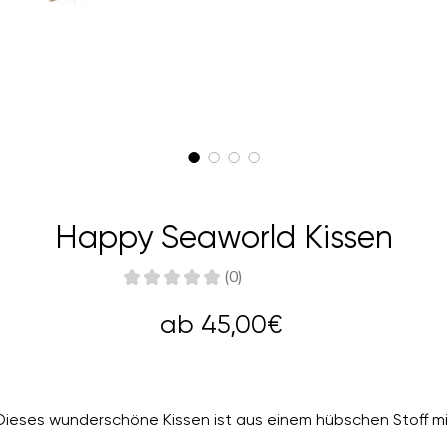
Happy Seaworld Kissen
★
★
★
★
★
0
0
Sale-
ab
45,00€
Preis
Dieses wunderschöne Kissen ist aus einem hübschen Stoff mi
eeresmotiv gefertigt. Die Rückseite ist cremeweiß. Sie könn