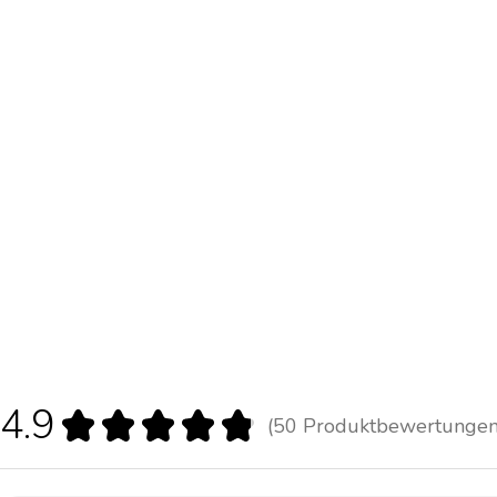
4.9
★
★
★
★
★
50
Produktbewertunge
50