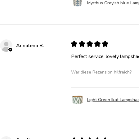
Myrthus Greyish blue La
★
★
★
★
★
Annalena B.
Perfect service, lovely lampsha
War diese Rezension hilfreich?
Light Green Ikat Lampsha