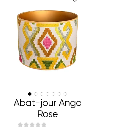
Abat-jour Ango
Rose
★
★
★
★
★
0