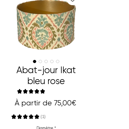
Abat-jour Ikat
bleu rose
★
★
★
★
★
1
Prix
À partir de
75,00€
promotionnel
★
★
★
★
★
1
1
Diamètre
*