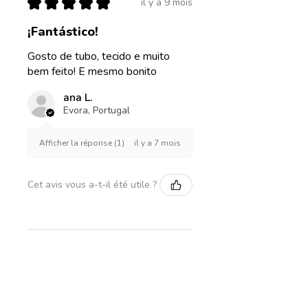
★
★
★
★
★
mieux à une hauteur
il y a 9 mois
différente.
¡Fantástico!
Diamètre 20cm, hauteur
Gosto de tubo, tecido e muito
18cm
bem feito! E mesmo bonito
Diamètre 25cm, hauteur
20cm
ana L.
Evora, Portugal
Diamètre 30 cm, hauteur 23
m
il y a 7 mois
Afficher la réponse (1)
Diamètre 35cm, hauteur
24cm
Cet avis vous a-t-il été utile ?
Diamètre 40cm, hauteur
25cm
Vous souhaitez un abat-jour
plus haut et plus haut ?
Contactez-moi pour que
j'étudie les possibilités.