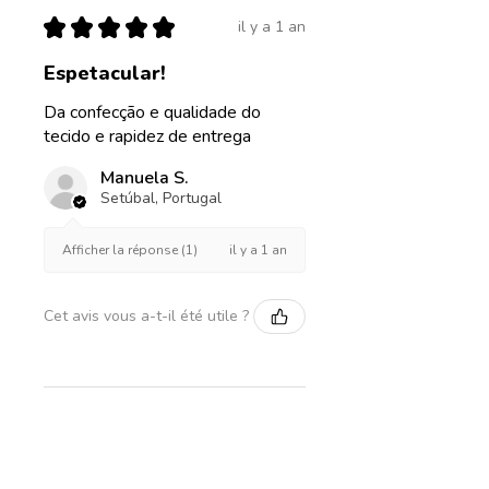
★
★
★
★
★
Diamètre 35cm, hauteur
il y a 1 an
25cm
Espetacular!
Diamètre 40cm, hauteur
Da confecção e qualidade do
23cm
tecido e rapidez de entrega
Manuela S.
Setúbal, Portugal
il y a 1 an
Afficher la réponse (1)
Cet avis vous a-t-il été utile ?