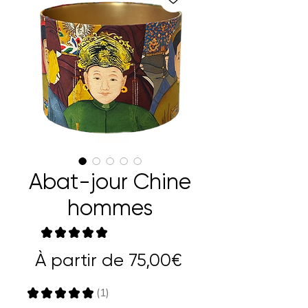
Abat-jour Chine
hommes
★
★
★
★
★
1
Prix
À partir de
75,00€
promotionnel
★
★
★
★
★
1
1