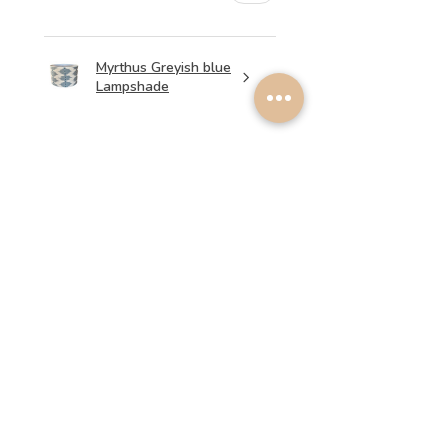
Myrthus Greyish blue
Lampshade
★
★
★
★
★
há 2 semanas
Perfect service, lovely
lampshades!
Annalena B.
Esta avaliação foi útil?