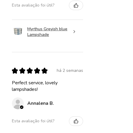
Esta avaliação foi útil?
Myrthus Greyish blue
Lampshade
★
★
★
★
★
há 2 semanas
Perfect service, lovely
lampshades!
Annalena B.
Esta avaliação foi útil?