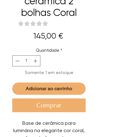
cerâmica 2
bolhas Coral
★
★
★
★
★
0
Preço
145,00 €
Quantidade
*
Somente 1 em estoque
Adicionar ao carrinho
Comprar
Base de cerâmica para
luminária na elegante cor coral,