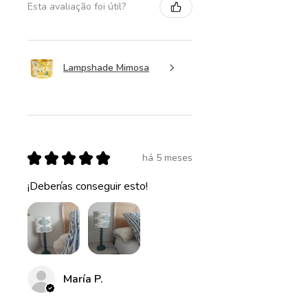
Esta avaliação foi útil?
Lampshade Mimosa
★
★
★
★
★
há 5 meses
¡Deberías conseguir esto!
María P.