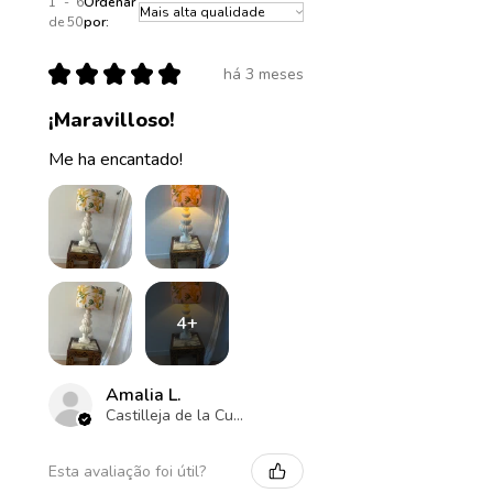
1 - 6
Ordenar
de 50
por:
★
★
★
★
★
há 3 meses
¡Maravilloso!
Me ha encantado!
4+
Amalia L.
Castilleja de la Cuesta , ES-AN
Esta avaliação foi útil?