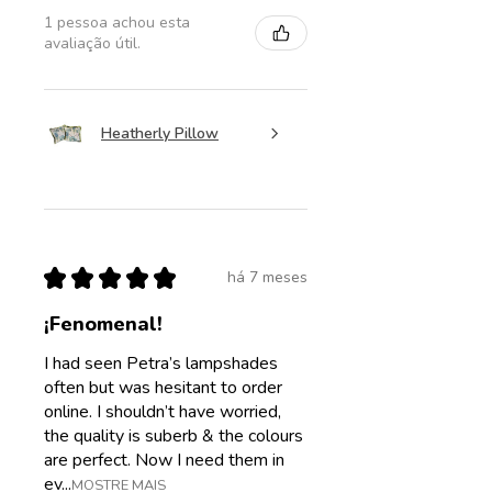
1 pessoa achou esta
avaliação útil.
Heatherly Pillow
★
★
★
★
★
há 7 meses
¡Fenomenal!
I had seen Petra’s lampshades
often but was hesitant to order
online. I shouldn’t have worried,
the quality is suberb & the colours
are perfect. Now I need them in
ev...
MOSTRE MAIS