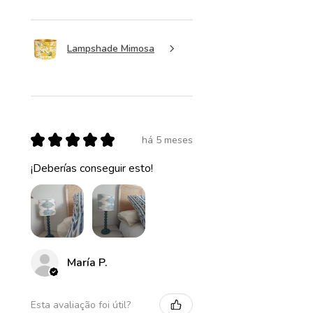
Lampshade Mimosa
★
★
★
★
★
há 5 meses
¡Deberías conseguir esto!
María P.
Esta avaliação foi útil?