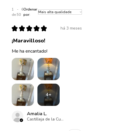
1 - 6
Ordenar
de 50
por:
★
★
★
★
★
há 3 meses
¡Maravilloso!
Me ha encantado!
4+
Amalia L.
Castilleja de la Cuesta , ES-AN