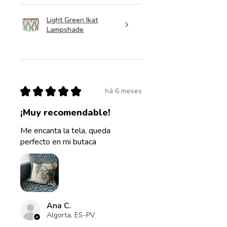
Light Green Ikat
Lampshade
★
★
★
★
★
há 6 meses
¡Muy recomendable!
Me encanta la tela, queda
perfecto en mi butaca
Ana C.
Algorta, ES-PV