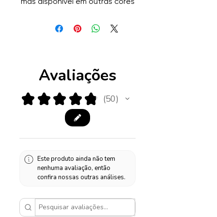
mas disponível em outras cores
mediante solicitação. O cabo
desta base é de plástico
transparente.
Altura: 40cm
Largura: 23 cm
Avaliações
★
★
★
★
★
50
50
Este produto ainda não tem
nenhuma avaliação, então
confira nossas outras análises.